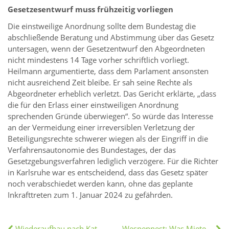
Gesetzesentwurf muss frühzeitig vorliegen
Die einstweilige Anordnung sollte dem Bundestag die
abschließende Beratung und Abstimmung über das Gesetz
untersagen, wenn der Gesetzentwurf den Abgeordneten
nicht mindestens 14 Tage vorher schriftlich vorliegt.
Heilmann argumentierte, dass dem Parlament ansonsten
nicht ausreichend Zeit bleibe. Er sah seine Rechte als
Abgeordneter erheblich verletzt. Das Gericht erklärte, „dass
die für den Erlass einer einstweiligen Anordnung
sprechenden Gründe überwiegen“. So würde das Interesse
an der Vermeidung einer irreversiblen Verletzung der
Beteiligungsrechte schwerer wiegen als der Eingriff in die
Verfahrensautonomie des Bundestages, der das
Gesetzgebungsverfahren lediglich verzögere. Für die Richter
in Karlsruhe war es entscheidend, dass das Gesetz später
noch verabschiedet werden kann, ohne das geplante
Inkrafttreten zum 1. Januar 2024 zu gefährden.
Wiederaufbau nach Katastrophen: Anpassungen im Baugesetz
Wespennest: Was Mieter und Eigentümer wissen müssen