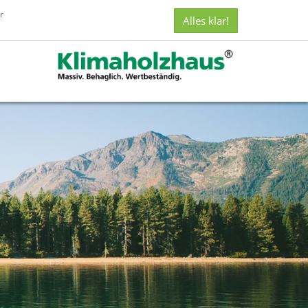
CBC
r
Alles klar!
Castella
Bau
Concept
GmbH
i.
L.
auf
Facebook