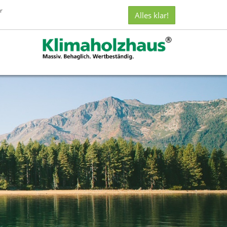
CBC
r
Alles klar!
Castella
Bau
Concept
GmbH
i.
L.
auf
Facebook