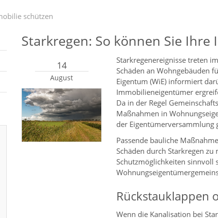
mobilie schützen
Starkregen: So können Sie Ihre
Starkregenereignisse treten i
14
Schäden an Wohngebäuden fü
August
Eigentum (WiE) informiert d
Immobilieneigentümer ergreife
Da in der Regel Gemeinschaft
Maßnahmen in Wohnungseigen
der Eigentümerversammlung g
Passende bauliche Maßnahmen 
Schäden durch Starkregen zu m
Schutzmöglichkeiten sinnvoll
Wohnungseigentümergemeinsch
Rückstauklappen 
Wenn die Kanalisation bei St