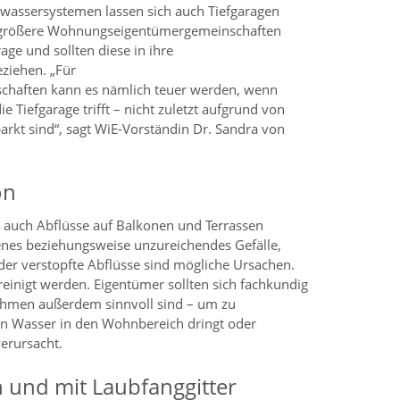
assersystemen lassen sich auch Tiefgaragen
e größere Wohnungseigentümergemeinschaften
age und sollten diese in ihre
iehen. „Für
haften kann es nämlich teuer werden, wenn
 Tiefgarage trifft – nicht zuletzt aufgrund von
arkt sind“, sagt WiE-Vorständin Dr. Sandra von
on
uch Abflüsse auf Balkonen und Terrassen
enes beziehungsweise unzureichendes Gefälle,
er verstopfte Abflüsse sind mögliche Ursachen.
reinigt werden. Eigentümer sollten sich fachkundig
ahmen außerdem sinnvoll sind – um zu
en Wasser in den Wohnbereich dringt oder
erursacht.
 und mit Laubfanggitter