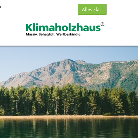
CBC
r
Alles klar!
Castella
Bau
Concept
GmbH
i.
L.
auf
Facebook