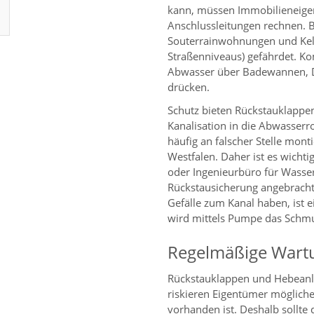
kann, müssen Immobilieneigen
Anschlussleitungen rechnen. B
Souterrainwohnungen und Kel
Straßenniveaus) gefährdet. K
Abwasser über Badewannen, D
drücken.
Schutz bieten Rückstauklappen
Kanalisation in die Abwasserr
häufig an falscher Stelle mont
Westfalen. Daher ist es wichti
oder Ingenieurbüro für Wasser
Rückstausicherung angebracht 
Gefälle zum Kanal haben, ist 
wird mittels Pumpe das Schmu
Regelmäßige Wartu
Rückstauklappen und Hebeanl
riskieren Eigentümer mögliche
vorhanden ist. Deshalb sollte