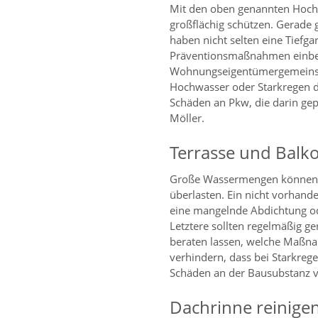
Mit den oben genannten Hochw
großflächig schützen. Gerad
haben nicht selten eine Tiefgar
Präventionsmaßnahmen einbez
Wohnungseigentümergemeinsc
Hochwasser oder Starkregen die
Schäden an Pkw, die darin gep
Möller.
Terrasse und Balk
Große Wassermengen können a
überlasten. Ein nicht vorhand
eine mangelnde Abdichtung od
Letztere sollten regelmäßig ge
beraten lassen, welche Maßn
verhindern, dass bei Starkreg
Schäden an der Bausubstanz v
Dachrinne reinigen