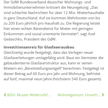
Der GdW Bundesverband deutscher Wohnungs- und
Immobilienunternehmen kritisiert die Neuregelung: „Das
sind schlechte Nachrichten für über 12 Mio. Mieterhaushalte
in ganz Deutschland. Auf sie kommen Mehrkosten von bis
zu 200 Euro jährlich pro Haushalt zu. Die Regierung leistet
hier einen echten Bärendienst für Mieter mit geringen
Einkommen und sozial orientierte Vermieter“, sagt Axel
Gedaschko, Präsident des GdW.
Investitionsanreiz für Glasfaserausbau
Gleichzeitig wurde festgelegt, dass das Verlegen neuer
Glasfaserleitungen umlagefähig wird. Baut ein Vermieter die
gebäudeinterne Glasfaserstruktur aus, kann er seinen
Mietern ein „Bereitstellungsentgelt“ berechnen. Festgelegt ist
dieser Betrag auf 60 Euro pro Jahr und Wohnung, befristet
auf fünf, maximal neun Jahre (höchstens 540 Euro gesamt).
BGH: Muster-Widerrufsformular bei Maklerverträgen unumgänglich
Wohneigentum: Unverheiratete Paare sollten sich absichern