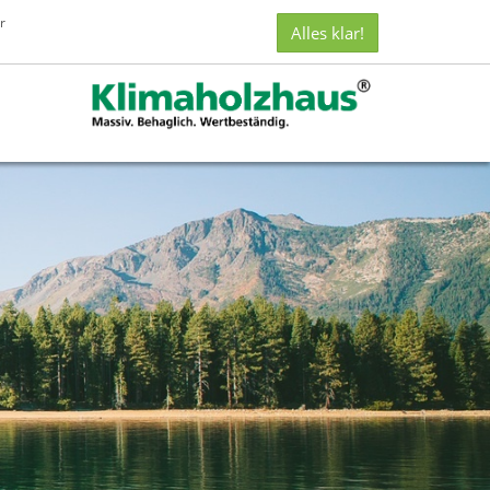
CBC
r
Alles klar!
Castella
Bau
Concept
GmbH
i.
L.
auf
Facebook